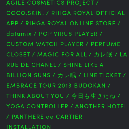
AGILE COSMETICS PROJECT
/
COCO.SKIN.
/
RIHGA ROYAL OFFICIAL
APP
/
RIHGA ROYAL ONLINE STORE
/
datamix
/
POP VIRUS PLAYER
/
CUSTOM WATCH PLAYER
/
PERFUME
CLOSET
/
MAGIC FOR ALL
/
カレ眠
/
LA
RUE DE CHANEL
/
SHINE LIKE A
BILLION SUNS
/
カレ眠
/
LINE TICKET
/
EMBRACE TOUR 2013 BUDOKAN
/
THINK ABOUT YOU
/
今日も生きたね
/
YOGA CONTROLLER
/
ANOTHER HOTEL
/
PANTHERE de CARTIER
INSTALLATION