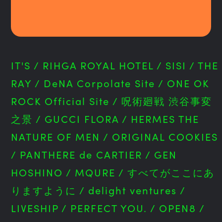
IT'S
/
RIHGA ROYAL HOTEL
/
SISI
/
THE
RAY
/
DeNA Corpolate Site
/
ONE OK
ROCK Official Site
/
呪術廻戦 渋谷事変
之景
/
GUCCI FLORA
/
HERMES THE
NATURE OF MEN
/
ORIGINAL COOKIES
/
PANTHERE de CARTIER
/
GEN
HOSHINO
/
MQURE
/
すべてがここにあ
りますように
/
delight ventures
/
LIVESHIP
/
PERFECT YOU.
/
OPEN8
/