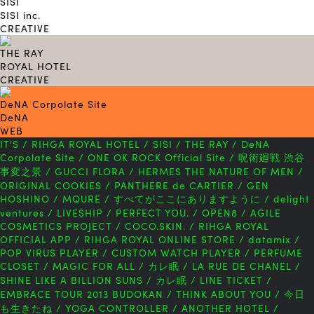
SISI
SISI inc.
CREATIVE
THE RAY
ROYAL HOTEL
CREATIVE
DeNA Corpolate Site
DeNA
WEB
IT'S
/
RIHGA ROYAL HOTEL
/
SISI
/
THE RAY
/
DeNA
Corpolate Site
/
ONE OK ROCK Official Site
/
呪術廻戦 渋谷
事変之景
/
GUCCI FLORA
/
HERMES THE NATURE OF MEN
/
ORIGINAL COOKIES
/
PANTHERE de CARTIER
/
GEN
HOSHINO
/
MQURE
/
すべてがここにありますように
/
delight
ventures
/
LIVESHIP
/
PERFECT YOU.
/
OPEN8
/
AGILE
COSMETICS PROJECT
/
COCO.SKIN.
/
RIHGA ROYAL
OFFICIAL APP
/
RIHGA ROYAL ONLINE STORE
/
datamix
/
POP VIRUS PLAYER
/
CUSTOM WATCH PLAYER
/
PERFUME
CLOSET
/
MAGIC FOR ALL
/
カレ眠
/
LA RUE DE CHANEL
/
SHINE LIKE A BILLION SUNS
/
カレ眠
/
LINE TICKET
/
EMBRACE TOUR 2013 BUDOKAN
/
THINK ABOUT YOU
/
今日
も生きたね
/
YOGA CONTROLLER
/
ANOTHER HOTEL
/